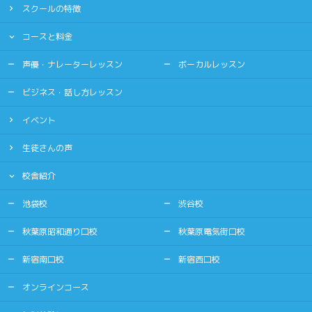
スクールの特徴
コースと料金
声優・ナレーターレッスン
ボーカルレッスン
ビジネス・話し方レッスン
イベント
生徒さんの声
校舎紹介
池袋校
渋谷校
秋葉原昭和通り口校
秋葉原電気街口校
新宿南口校
新宿西口校
オンラインコース