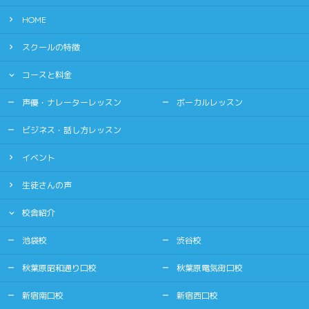
HOME
スクールの特徴
コースと料金
声優・ナレーターレッスン
ボーカルレッスン
ビジネス・話し方レッスン
イベント
生徒さんの声
校舎紹介
池袋校
渋谷校
秋葉原昭和通り口校
秋葉原電気街口校
新宿南口校
新宿西口校